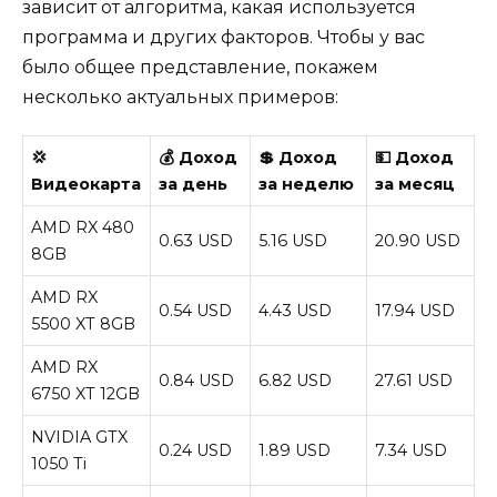
зависит от алгоритма, какая используется
программа и других факторов. Чтобы у вас
было общее представление, покажем
несколько актуальных примеров:
💢
💰 Доход
💲 Доход
💵 Доход
Видеокарта
за день
за неделю
за месяц
AMD RX 480
0.63 USD
5.16 USD
20.90 USD
8GB
AMD RX
0.54 USD
4.43 USD
17.94 USD
5500 XT 8GB
AMD RX
0.84 USD
6.82 USD
27.61 USD
6750 XT 12GB
NVIDIA GTX
0.24 USD
1.89 USD
7.34 USD
1050 Ti