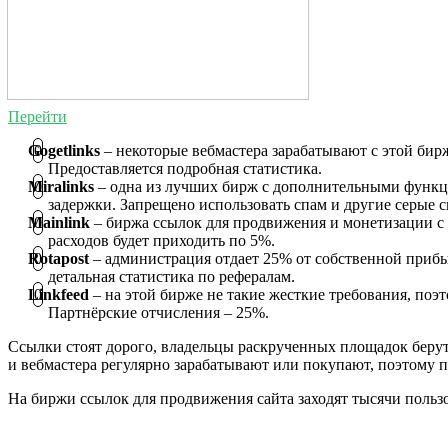
Перейти
Gogetlinks
– некоторые вебмастера зарабатывают с этой бирж
Предоставляется подробная статистика.
Miralinks
– одна из лучших бирж с дополнительными функци
задержки. Запрещено использовать спам и другие серые 
Mainlink
– биржа ссылок для продвижения и монетизации с 
расходов будет приходить по 5%.
Rotapost
– администрация отдает 25% от собственной прибыл
детальная статистика по рефералам.
Linkfeed
– на этой бирже не такие жесткие требования, поэ
Партнёрские отчисления – 25%.
Ссылки стоят дорого, владельцы раскрученных площадок беру
и вебмастера регулярно зарабатывают или покупают, поэтому 
На биржи ссылок для продвижения сайта заходят тысячи польз