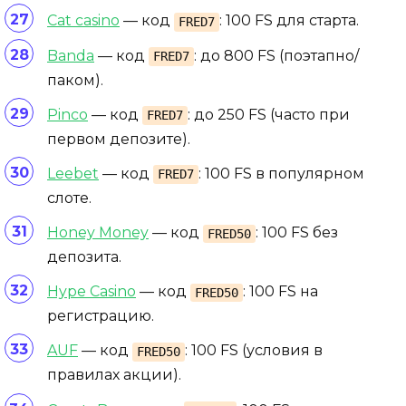
Cat casino
— код
: 100 FS для старта.
FRED7
Banda
— код
: до 800 FS (поэтапно/
FRED7
паком).
Pinco
— код
: до 250 FS (часто при
FRED7
первом депозите).
Leebet
— код
: 100 FS в популярном
FRED7
слоте.
Honey Money
— код
: 100 FS без
FRED50
депозита.
Hype Casino
— код
: 100 FS на
FRED50
регистрацию.
AUF
— код
: 100 FS (условия в
FRED50
правилах акции).