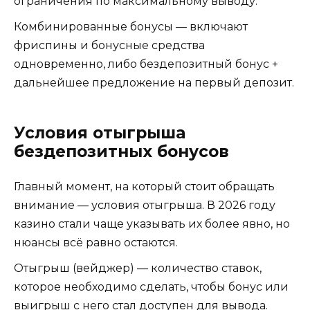
ограничения по максимальному выводу.
Комбинированные бонусы — включают
фриспины и бонусные средства
одновременно, либо бездепозитный бонус +
дальнейшее предложение на первый депозит.
Условия отыгрыша
бездепозитных бонусов
Главный момент, на который стоит обращать
внимание — условия отыгрыша. В 2026 году
казино стали чаще указывать их более явно, но
нюансы всё равно остаются.
Отыгрыш (вейджер) — количество ставок,
которое необходимо сделать, чтобы бонус или
выигрыш с него стал доступен для вывода.