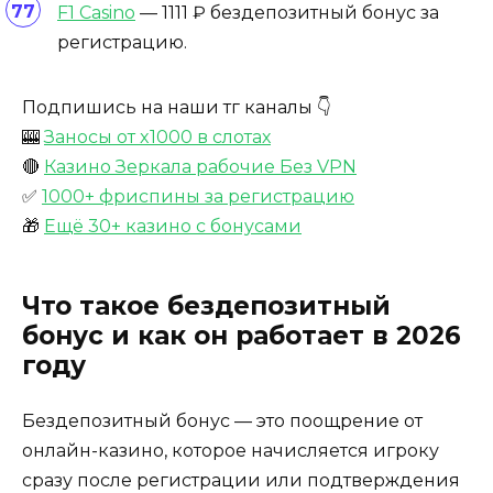
F1 Casino
— 1111 ₽ бездепозитный бонус за
регистрацию.
Подпишись на наши тг каналы 👇
🎰
Заносы от x1000 в слотах
🔴
Казино Зеркала рабочие Без VPN
✅
1000+ фриспины за регистрацию
🎁
Ещё 30+ казино с бонусами
Что такое бездепозитный
бонус и как он работает в 2026
году
Бездепозитный бонус — это поощрение от
онлайн-казино, которое начисляется игроку
сразу после регистрации или подтверждения