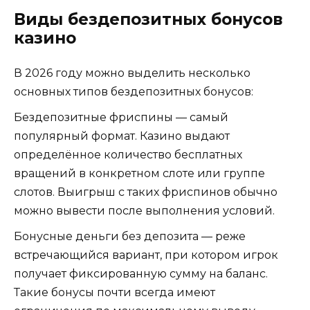
Виды бездепозитных бонусов
казино
В 2026 году можно выделить несколько
основных типов бездепозитных бонусов:
Бездепозитные фриспины — самый
популярный формат. Казино выдают
определённое количество бесплатных
вращений в конкретном слоте или группе
слотов. Выигрыш с таких фриспинов обычно
можно вывести после выполнения условий.
Бонусные деньги без депозита — реже
встречающийся вариант, при котором игрок
получает фиксированную сумму на баланс.
Такие бонусы почти всегда имеют