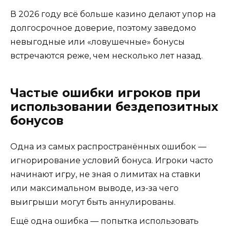
В 2026 году всё больше казино делают упор на
долгосрочное доверие, поэтому заведомо
невыгодные или «ловушечные» бонусы
встречаются реже, чем несколько лет назад.
Частые ошибки игроков при
использовании бездепозитных
бонусов
Одна из самых распространённых ошибок —
игнорирование условий бонуса. Игроки часто
начинают игру, не зная о лимитах на ставки
или максимальном выводе, из-за чего
выигрыши могут быть аннулированы.
Ещё одна ошибка — попытка использовать