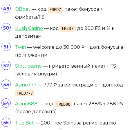
DBbet
— код
: пакет бонусов +
FRED7
фрибеты/FS.
Kush Casino
— код
: до 900 FS и % к
FRED7
депозитам.
Twin
— welcome до 30 000 ₽ + доп. бонусы в
приложении.
Slott casino
— приветственный пакет + FS
(условия внутри).
Azino777
— 777 ₽ за регистрацию + доп. код
.
FRED777
Azino888
— код
: пакет 288% + 288 FS
FRED88
(после депозита).
Tuz Bet
— 200 Free Spins за регистрацию