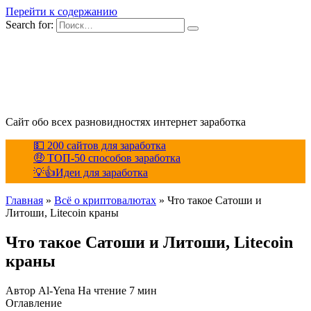
Перейти к содержанию
Search for:
Сайт обо всех разновидностях интернет заработка
💵 200 сайтов для заработка
🤑 ТОП-50 способов заработка
💡👍Идеи для заработка
Главная
»
Всё о криптовалютах
»
Что такое Сатоши и
Литоши, Litecoin краны
Что такое Сатоши и Литоши, Litecoin
краны
Автор
Al-Yena
На чтение
7 мин
Оглавление