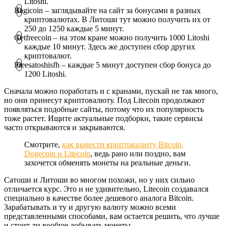
Litoshi.
Bagicoin – заглядывайте на сайт за бонусами в разных
криптовалютах. В Литоши тут можно получить их от
250 до 1250 каждые 5 минут.
Getfreecoin – на этом кране можно получить 1000 Litoshi
каждые 10 минут. Здесь же доступен сбор других
криптовалют.
Freesatoshisfh – каждые 5 минут доступен сбор бонуса до
1200 Litoshi.
Сначала можно поработать и с кранами, пускай не так много,
но они принесут криптовалюту. Под Litecoin продолжают
появляться подобные сайты, потому что их популярность
тоже растет. Ищите актуальные подборки, такие сервисы
часто открываются и закрываются.
Смотрите,
как вывести криптовалюту Bitcoin,
Dogecoin и Litecoin
, ведь рано или поздно, вам
захочется обменять монеты на реальные деньги.
Сатоши и Литоши во многом похожи, но у них сильно
отличается курс. Это и не удивительно, Litecoin создавался
специально в качестве более дешевого аналога Bitcoin.
Зарабатывать и ту и другую валюту можно всеми
представленными способами, вам остается решить, что лучше
и стоит ли вообще добывать монеты.