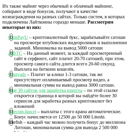
Их также майнят через обычный и облачный майнинг,
собирают в виде бонусов, получают в качестве
вознаграждения на разных сайтах. Только систем, в которых
подключены Лайткоины гораздо меньше.
Рассмотрим
некоторые из них:
CoinPayU
– криптовалютный букс, зарабатывайте сатоши
на просмотре ютубовских видеороликов и выполнении
заданий. Минималка на вывод 5000 сатоши
adBTC
– На данный момент, за каждый просмотренный
сайт в серфинге, сайт платит 20-70 сатошей, при этом,
просмотр самого сайта длится всего 20-60 секунд.
Выплата на биткоин кошелёк.
Contyads
– Платит за клики 1-3 сатоши, так же
присутствует оплачиваемый просмотр видео, а
минимальная сумма на вывод равна 3000 сатоши.
Ещё 30 сайтов для заработка крипты
– по этой ссылке
откроется страница в которой вы найдёте более 30
сервисов для заработка разных криптовалют без
вложений
Litecoin-faucet
– выплаты с этого крана автоматические.
Бонус начисляется от 12500 до 50 000 Litoshi.
Litefish – каждый час можно получить бонус до миллиона
Литоши, минимальная сумма для вывода 2 500 000