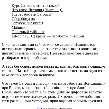
Курс Сатоши, что это такое?
Что такое Литоши (Лайтоши)?
Где заработать Сатоши?
Сбор бонусов
Зарубежные буксы
Майнинг
Облачный майнинг
Litecoin (LTC) краны — заработок литошей
С криптовалютами сейчас многое связано. Появляются
интересные сервисы, пользователи открывают кошельки,
пытаются намайнить монет. При этом некоторые даже не
разбираются в данной теме.
А ведь без основ, использовать их или зарабатывать слишком
сложно. На этой страничке мы решили ответить на один из
важнейших вопросов новичков.
Что такое Сатоши и Литоши, как их заработать? Все слышали
про Bitcoin, многие знают Litecoin, а вот про Satoshi или
Litoshi мало кто знает. При этом, данные цифровые валюты
играют не менее значимую роль. Их точно также добывают в
сети различными методами, прикладывая огромные усилия.