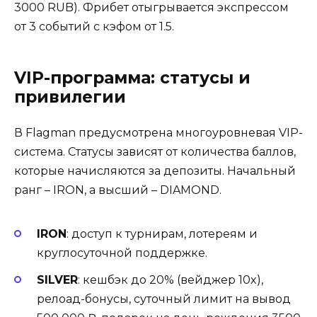
3000 RUB). Фрибет отыгрывается экспрессом
от 3 событий с кэфом от 1.5.
VIP-программа: статусы и
привилегии
В Flagman предусмотрена многоуровневая VIP-
система. Статусы зависят от количества баллов,
которые начисляются за депозиты. Начальный
ранг – IRON, а высший – DIAMOND.
IRON
: доступ к турнирам, лотереям и
круглосуточной поддержке.
SILVER
: кешбэк до 20% (вейджер 10x),
релоад-бонусы, суточный лимит на вывод