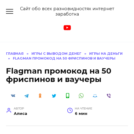
Перейти
Сайт обо всех разновидностях интернет
к
заработка
содержанию
ГЛАВНАЯ
»
ИГРЫ С ВЫВОДОМ ДЕНЕГ
»
ИГРЫ НА ДЕНЬГИ
»
FLAGMAN ПРОМОКОД НА 50 ФРИСПИНОВ И ВАУЧЕРЫ
Flagman промокод на 50
фриспинов и ваучеры
АВТОР
НА ЧТЕНИЕ
Алиса
6 мин