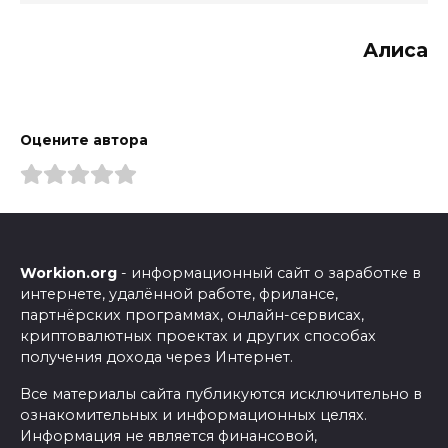
Алиса
Оцените автора
Workion.org
- информационный сайт о заработке в
интернете, удалённой работе, фрилансе,
партнёрских программах, онлайн-сервисах,
криптовалютных проектах и других способах
получения дохода через Интернет.
Все материалы сайта публикуются исключительно в
ознакомительных и информационных целях.
Информация не является финансовой,