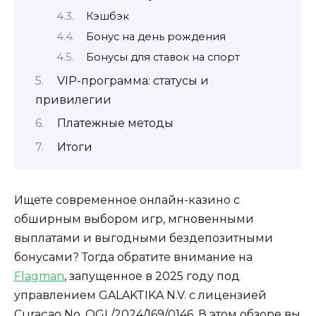
Кэшбэк
Бонус на день рождения
Бонусы для ставок на спорт
VIP-программа: статусы и
привилегии
Платежные методы
Итоги
Ищете современное онлайн-казино с
обширным выбором игр, мгновенными
выплатами и выгодными бездепозитными
бонусами? Тогда обратите внимание на
Flagman
, запущенное в 2025 году под
управлением GALAKTIKA N.V. с лицензией
Curaçao No. OGL/2024/169/0146. В этом обзоре вы