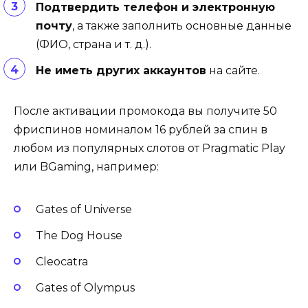
Подтвердить телефон и электронную
почту
, а также заполнить основные данные
(ФИО, страна и т. д.).
Не иметь других аккаунтов
на сайте.
После активации промокода вы получите 50
фриспинов номиналом 16 рублей за спин в
любом из популярных слотов от Pragmatic Play
или BGaming, например:
Gates of Universe
The Dog House
Cleocatra
Gates of Olympus