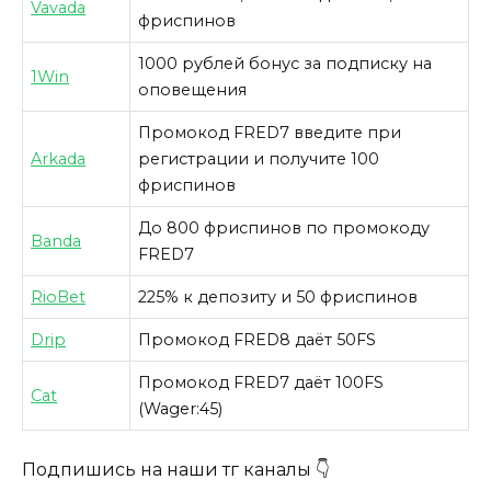
Vavada
фриспинов
1000 рублей бонус за подписку на
1Win
оповещения
Промокод FRED7 введите при
Arkada
регистрации и получите 100
фриспинов
До 800 фриспинов по промокоду
Banda
FRED7
RioBet
225% к депозиту и 50 фриспинов
Drip
Промокод FRED8 даёт 50FS
Промокод FRED7 даёт 100FS
Cat
(Wager:45)
Подпишись на наши тг каналы 👇