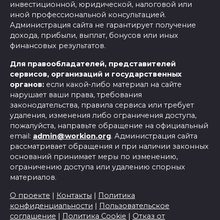
инвестиционной, юридической, налоговой или
иной профессиональной консультацией.
Администрация сайта не гарантирует получение
дохода, прибыли, выплат, бонусов или иных
финансовых результатов.
Для правообладателей, представителей
сервисов, организаций и государственных
органов:
если какой-либо материал на сайте
нарушает ваши права, требования
законодательства, правила сервиса или требует
удаления, изменения либо ограничения доступа,
пожалуйста, направьте обращение на официальный
email:
admin@workion.org
. Администрация сайта
рассматривает обращения и при наличии законных
оснований принимает меры по изменению,
ограничению доступа или удалению спорных
материалов.
О проекте
|
Контакты
|
Политика
конфиденциальности
|
Пользовательское
соглашение
|
Политика Cookie
|
Отказ от