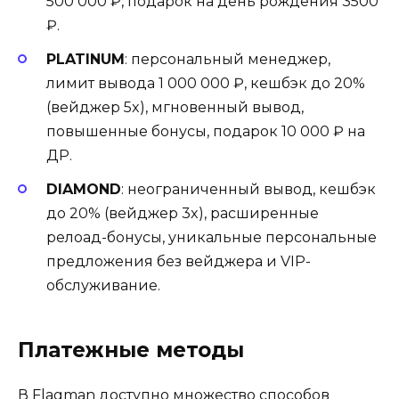
500 000 ₽, подарок на день рождения 3500
₽.
PLATINUM
: персональный менеджер,
лимит вывода 1 000 000 ₽, кешбэк до 20%
(вейджер 5x), мгновенный вывод,
повышенные бонусы, подарок 10 000 ₽ на
ДР.
DIAMOND
: неограниченный вывод, кешбэк
до 20% (вейджер 3x), расширенные
релоад-бонусы, уникальные персональные
предложения без вейджера и VIP-
обслуживание.
Платежные методы
В Flagman доступно множество способов