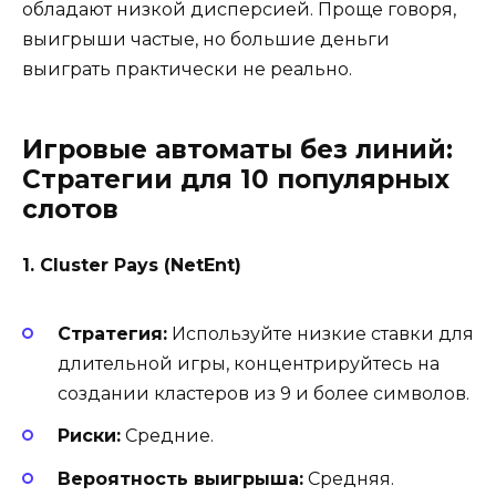
обладают низкой дисперсией. Проще говоря,
выигрыши частые, но большие деньги
выиграть практически не реально.
Игровые автоматы без линий:
Стратегии для 10 популярных
слотов
1. Cluster Pays (NetEnt)
Стратегия:
Используйте низкие ставки для
длительной игры, концентрируйтесь на
создании кластеров из 9 и более символов.
Риски:
Средние.
Вероятность выигрыша:
Средняя.