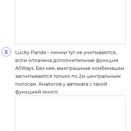
Lucky Panda – линии тут не учитываются,
если оплачена дополнительная функция
AllWays. Без неё, выигрышные комбинации
засчитываются только по 2м центральным
полосам. Аналогов у автомата с такой
функцией много: