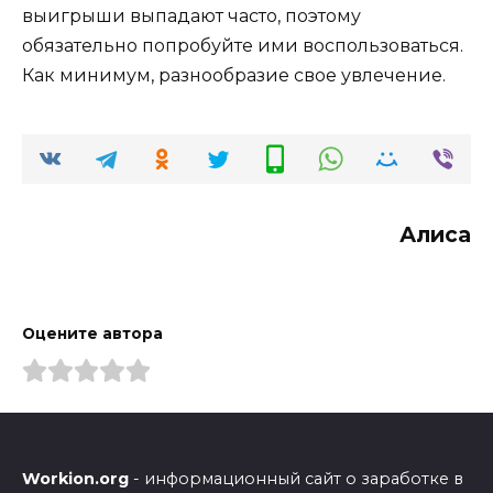
выигрыши выпадают часто, поэтому
обязательно попробуйте ими воспользоваться.
Как минимум, разнообразие свое увлечение.
Алиса
Оцените автора
Workion.org
- информационный сайт о заработке в