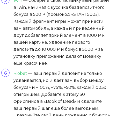
1win
— Соберите свою мозаику выигрышей
в 1win, начиная с кусочка бездепозитного
бонуса в 500 ₽ (промокод «START500»).
Каждый фрагмент игры может принести
вам автомобиль, а каждый приведенный
друг добавляет яркий элемент в 1000 ₽ к
вашей картине. Удвоение первого
депозита до 10 000 ₽ и бонус в 5000 ₽ за
установку приложения делают мозаику
еще красочнее.
Riobet
— ваш первый депозит не только
удваивается, но и дает вам выбор между
бонусами +100%, +75%, +50%, каждый с 35х
отыгрышем. Добавьте к этому 50
фриспинов в «Book of Dead» и сделайте
ваш первый шаг еще более выгодным.
Празднуйте свой день рождения с бонусом