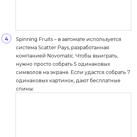
Spinning Fruits – в автомате используется
система Scatter Pays, разработанная
компанией Novomatic. Чтобы выиграть,
нужно просто собрать 5 одинаковых
символов на экране. Если удастся собрать 7
одинаковых картинок, дают бесплатные
спины: