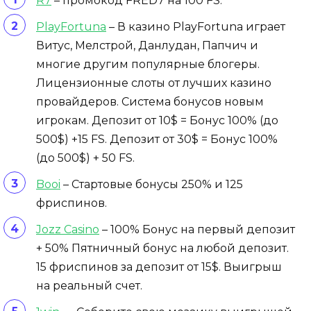
R7
– промокод FRED7 на 100 FS.
PlayFortuna
– В казино PlayFortuna играет
Витус, Мелстрой, Данлудан, Папчич и
многие другим популярные блогеры.
Лицензионные слоты от лучших казино
провайдеров. Система бонусов новым
игрокам. Депозит от 10$ = Бонус 100% (до
500$) +15 FS. Депозит от 30$ = Бонус 100%
(до 500$) + 50 FS.
Booi
– Стартовые бонусы 250% и 125
фриспинов.
Jozz Casino
– 100% Бонус на первый депозит
+ 50% Пятничный бонус на любой депозит.
15 фриспинов за депозит от 15$. Выигрыш
на реальный счет.