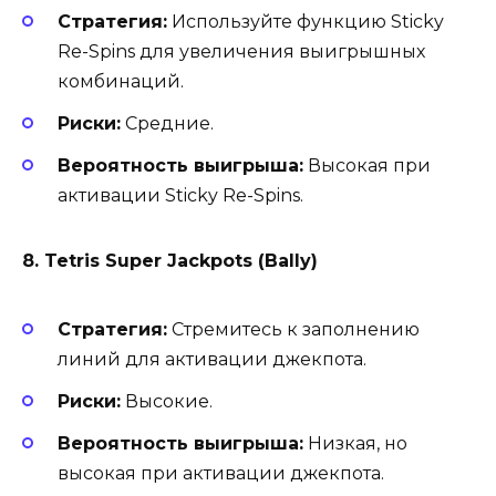
Стратегия:
Используйте функцию Sticky
Re-Spins для увеличения выигрышных
комбинаций.
Риски:
Средние.
Вероятность выигрыша:
Высокая при
активации Sticky Re-Spins.
8. Tetris Super Jackpots (Bally)
Стратегия:
Стремитесь к заполнению
линий для активации джекпота.
Риски:
Высокие.
Вероятность выигрыша:
Низкая, но
высокая при активации джекпота.