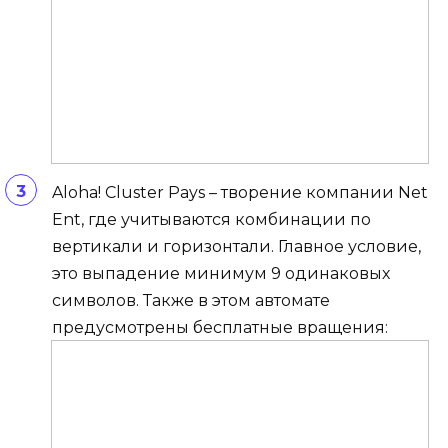
Aloha! Cluster Pays – творение компании Net
Ent, где учитываются комбинации по
вертикали и горизонтали. Главное условие,
это выпадение минимум 9 одинаковых
символов. Также в этом автомате
предусмотрены бесплатные вращения: