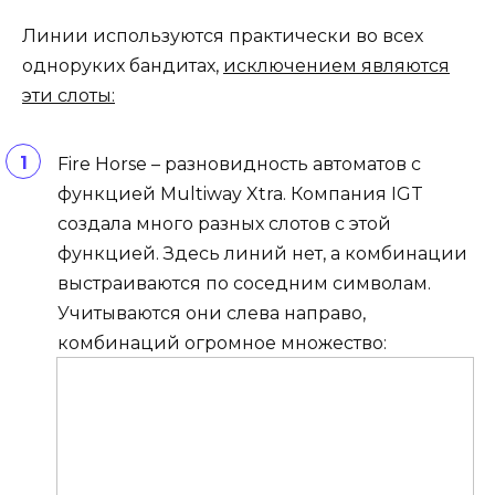
Линии используются практически во всех
одноруких бандитах,
исключением являются
эти слоты:
Fire Horse – разновидность автоматов с
функцией Multiway Xtra. Компания IGT
создала много разных слотов с этой
функцией. Здесь линий нет, а комбинации
выстраиваются по соседним символам.
Учитываются они слева направо,
комбинаций огромное множество: