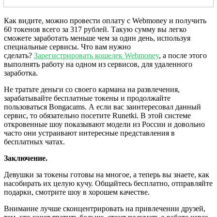
Как видите, можно провести оплату с Webmoney и получить
60 токенов всего за 317 рублей. Такую сумму вы легко
сможете заработать меньше чем за один день, используя
специальные сервисы. Что вам нужно
сделать?
Зарегистрировать кошелек Webmoney
, а после этого
выполнять работу на одном из сервисов, для удаленного
заработка.
Не тратьте деньги со своего кармана на развлечения,
зарабатывайте бесплатные токены и продолжайте
пользоваться Bongacams. А если вас заинтересовал данный
сервис, то обязательно посетите Runetki. В этой системе
откровенные шоу показывают модели из России и довольно
часто они устраивают интересные представления в
бесплатных чатах.
Заключение.
Девушки за токены готовы на многое, а теперь вы знаете, как
насобирать их целую кучу. Общайтесь бесплатно, отправляйте
подарки, смотрите шоу в хорошем качестве.
Внимание лучше сконцентрировать на привлечении друзей,