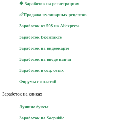
🔶 Заработок на регистрациях
🍗Продажа кулинарных рецептов
Заработок от 50$ на Aliexpress
Заработок Вконтакте
Заработок на видеокарте
Заработок на вводе капчи
Заработок в соц. сетях
Форумы с оплатой
Заработок на кликах
Лучшие буксы
Заработок на Socpublic