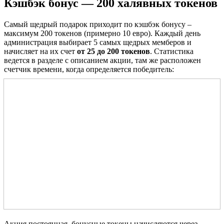
Кэшбэк бонус — 200 халявных токенов
Самый щедрый подарок приходит по кэшбэк бонусу –
максимум 200 токенов (примерно 10 евро). Каждый день
администрация выбирает 5 самых щедрых мемберов и
начисляет на их счет
от 25 до 200 токенов
. Статистика
ведется в разделе с описанием акции, там же расположен
счетчик времени, когда определяется победитель:
Акция постоянная, бонусные токены начисляются через