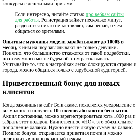
конкурсы с денежными призами.
Если интересно, читайте статью
про вебкам сайты
для работы
. Регистрация займет несколько минут,
раздеваться никто не заставляет, сам решай, о чем
общаться со зрителями.
Опытные мужчины модели зарабатывают до 1000$ в
месяц
, к ним на шоу заглядывают не только девушки.
Понятно, что большинство откажется от такой подработки,
поэтому много мы не будем об этом рассказывать.
Учитывайте то, что в настройках легко блокируются страны и
города, можно общаться только с зарубежной аудиторией.
Приветственный бонус для новых
клиентов
Когда заходишь на сайт Бонгакамс, появляется уведомление о
возможности получить
10 токенов абсолютно бесплатно
.
Акция постоянная, можно зарегистрироваться хоть 1000 раз и
забрать этот подарок. Единственное «НО», это обязательное
пополнение баланса. Нужно внести любую сумму на баланс.
Помимо бонуса, открывается приватная почта и можно
переходить в полноэкранный режим.