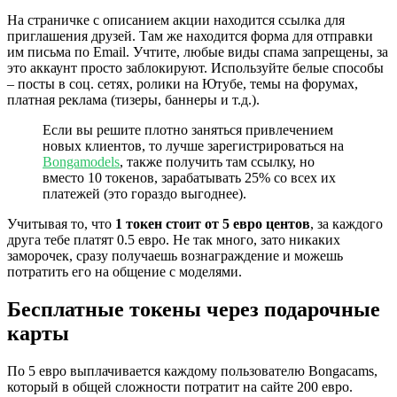
На страничке с описанием акции находится ссылка для
приглашения друзей. Там же находится форма для отправки
им письма по Email. Учтите, любые виды спама запрещены, за
это аккаунт просто заблокируют. Используйте белые способы
– посты в соц. сетях, ролики на Ютубе, темы на форумах,
платная реклама (тизеры, баннеры и т.д.).
Если вы решите плотно заняться привлечением
новых клиентов, то лучше зарегистрироваться на
Bongamodels
, также получить там ссылку, но
вместо 10 токенов, зарабатывать 25% со всех их
платежей (это гораздо выгоднее).
Учитывая то, что
1 токен стоит от 5 евро центов
, за каждого
друга тебе платят 0.5 евро. Не так много, зато никаких
заморочек, сразу получаешь вознаграждение и можешь
потратить его на общение с моделями.
Бесплатные токены через подарочные
карты
По 5 евро выплачивается каждому пользователю Bongacams,
который в общей сложности потратит на сайте 200 евро.