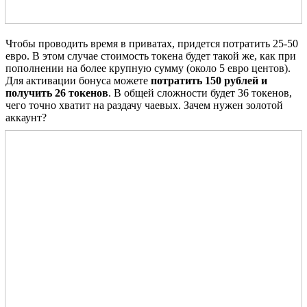
Чтобы проводить время в приватах, придется потратить 25-50
евро. В этом случае стоимость токена будет такой же, как при
пополнении на более крупную сумму (около 5 евро центов).
Для активации бонуса можете
потратить 150 рублей и
получить 26 токенов
. В общей сложности будет 36 токенов,
чего точно хватит на раздачу чаевых. Зачем нужен золотой
аккаунт?