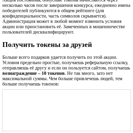
несколько часов после завершения конкурса, ежедневно имена
победителей публикуются в общем рейтинге (для
конфиденциальности, часть символов скрывается).
Администрация может в любой момент изменить условия
акции или приостановить её. Замеченных в мошенничестве
пользователей дисквалифицируют.
Получить токены за друзей
Больше всего подарков удается получить по этой акции.
Условия предельно простые, получаешь реферальную ссылку,
отправляешь её другу и если он пользуется сайтом, получаешь
вознаграждение – 10 токенов
. Не так много, зато нет
максимальной суммы. Чем больше привлечешь людей, тем
больше получаешь токенов: