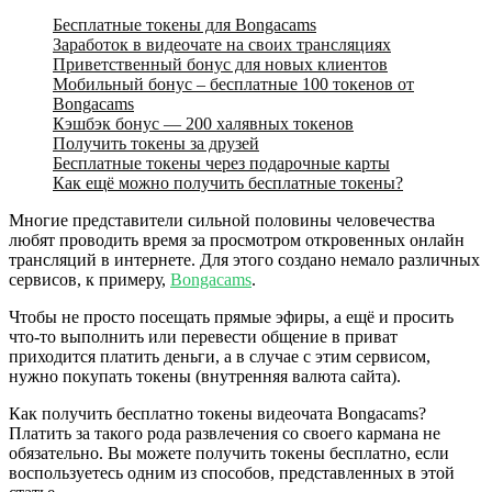
Бесплатные токены для Bongacams
Заработок в видеочате на своих трансляциях
Приветственный бонус для новых клиентов
Мобильный бонус – бесплатные 100 токенов от
Bongacams
Кэшбэк бонус — 200 халявных токенов
Получить токены за друзей
Бесплатные токены через подарочные карты
Как ещё можно получить бесплатные токены?
Многие представители сильной половины человечества
любят проводить время за просмотром откровенных онлайн
трансляций в интернете. Для этого создано немало различных
сервисов, к примеру,
Bongacams
.
Чтобы не просто посещать прямые эфиры, а ещё и просить
что-то выполнить или перевести общение в приват
приходится платить деньги, а в случае с этим сервисом,
нужно покупать токены (внутренняя валюта сайта).
Как получить бесплатно токены видеочата Bongacams?
Платить за такого рода развлечения со своего кармана не
обязательно. Вы можете получить токены бесплатно, если
воспользуетесь одним из способов, представленных в этой