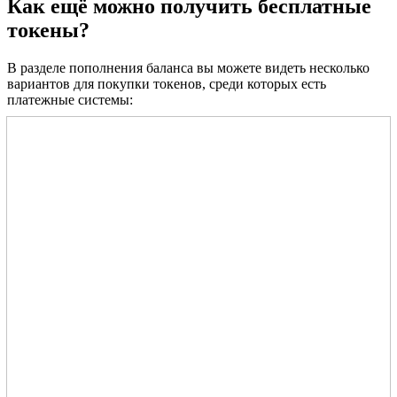
Как ещё можно получить бесплатные
токены?
В разделе пополнения баланса вы можете видеть несколько
вариантов для покупки токенов, среди которых есть
платежные системы: