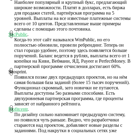
Наиболее популярный и крупный букс, предлагающий
широкие возможности. Платят в долларах, есть биржа
для продажи статей, партнёрская программа на 5
уровней. Выплаты на все известные платежные системы
всего от 10 центов. Представленные выше примеры
сделаны с помощью этого почтовика.
SocPublic
.
Когда-то этот сайт назывался WmPublic, но его
полностью обновили, провели ребрендинг. Теперь он
стал гораздо удобнее, поэтому здесь появляется больше
поручений. Баланс ведется в рублях, выплаты всего от 1
копейки на Киви, Вебмани, ЯД, Payeer и PerfectMoney. В
партнерской программе отчисления достигают 60%.
Seosprint.
Появился позже двух предыдущих проектов, но на нём
самая большая база заданий (более 15 тысяч поручений).
Функционал скромный, зато новички не путаются.
Выплаты доступны 5ю разными способами. Есть
двухуровневая партнерская программа, где проценты
зависят от набранного рейтинга.
Profitcentr
.
По дизайну сильно напоминает предыдущую систему,
но появился чуть раньше. Видно, что разработчики
стараются над проектом, добавляют новые разделы с
заданиями. Под накрутки в социальных сетях уже