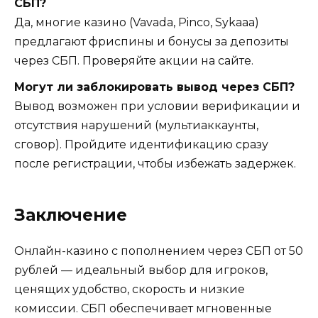
СБП?
Да, многие казино (Vavada, Pinco, Sykaaa)
предлагают фриспины и бонусы за депозиты
через СБП. Проверяйте акции на сайте.
Могут ли заблокировать вывод через СБП?
Вывод возможен при условии верификации и
отсутствия нарушений (мультиаккаунты,
сговор). Пройдите идентификацию сразу
после регистрации, чтобы избежать задержек.
Заключение
Онлайн-казино с пополнением через СБП от 50
рублей — идеальный выбор для игроков,
ценящих удобство, скорость и низкие
комиссии. СБП обеспечивает мгновенные