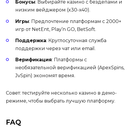
Бонусы
: Выбирайте казино с бездепами и
низким вейджером (x30-x40).
Игры
: Предпочтение платформам с 2000+
игр от NetEnt, Play’n GO, BetSoft.
Поддержка
: Круглосуточная служба
поддержки через чат или email.
Верификация
: Платформы с
необязательной верификацией (ApexSpins,
JvSpin) экономят время.
Совет: тестируйте несколько казино в демо-
режиме, чтобы выбрать лучшую платформу.
FAQ