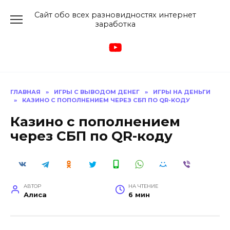
Перейти
Сайт обо всех разновидностях интернет
к
заработка
содержанию
ГЛАВНАЯ
»
ИГРЫ С ВЫВОДОМ ДЕНЕГ
»
ИГРЫ НА ДЕНЬГИ
»
КАЗИНО С ПОПОЛНЕНИЕМ ЧЕРЕЗ СБП ПО QR-КОДУ
Казино с пополнением
через СБП по QR-коду
АВТОР
НА ЧТЕНИЕ
Алиса
6 мин