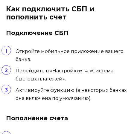
Как подключить СБП и
пополнить счет
Подключение СБП
Откройте мобильное приложение вашего
банка.
Перейдите в «Настройки» → «Система
быстрых платежей».
Активируйте функцию (в некоторых банках
она включена по умолчанию).
Пополнение счета