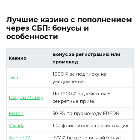
Лучшие казино с пополнением
через СБП: бонусы и
особенности
Бонус за регистрацию или
Казино
промокод
1000 ₽ за подписку на
1Win
уведомления
До 1000 ₽ за действия +
Dragon Money
секретные призы
Martin
50 FS по промокоду FRED8
Vavada
100 фриспинов за регистрацию
Azino777
777 ₽ бездепозитный бонус