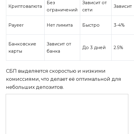
Без
Зависит от
Криптовалюта
Зависит
ограничений
сети
Payeer
Нет лимита
Быстро
3-4%
Банковские
Зависит от
До 3 дней
2.5%
карты
банка
СБП выделяется скоростью и низкими
комиссиями, что делает её оптимальной для
небольших депозитов.