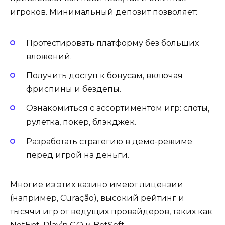
игроков. Минимальный депозит позволяет:
Протестировать платформу без больших
вложений.
Получить доступ к бонусам, включая
фриспины и бездепы.
Ознакомиться с ассортиментом игр: слоты,
рулетка, покер, блэкджек.
Разработать стратегию в демо-режиме
перед игрой на деньги.
Многие из этих казино имеют лицензии
(например, Curação), высокий рейтинг и
тысячи игр от ведущих провайдеров, таких как