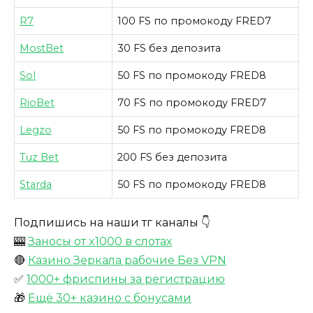
R7
100 FS по промокоду FRED7
MostBet
30 FS без депозита
Sol
50 FS по промокоду FRED8
RioBet
70 FS по промокоду FRED7
Legzo
50 FS по промокоду FRED8
Tuz Bet
200 FS без депозита
Starda
50 FS по промокоду FRED8
Подпишись на наши тг каналы 👇
🎰
Заносы от x1000 в слотах
🔴
Казино Зеркала рабочие Без VPN
✅
1000+ фриспины за регистрацию
🎁
Ещё 30+ казино с бонусами