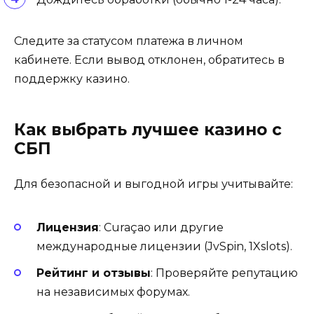
Следите за статусом платежа в личном
кабинете. Если вывод отклонен, обратитесь в
поддержку казино.
Как выбрать лучшее казино с
СБП
Для безопасной и выгодной игры учитывайте:
Лицензия
: Curaçao или другие
международные лицензии (JvSpin, 1Xslots).
Рейтинг и отзывы
: Проверяйте репутацию
на независимых форумах.