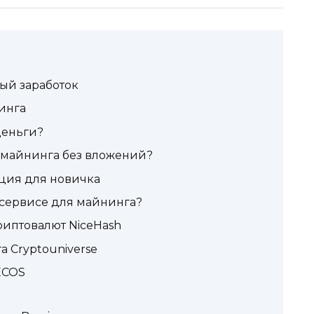
ый заработок
инга
деньги?
 майнинга без вложений?
ция для новичка
м сервисе для майнинга?
риптовалют NiceHash
 Cryptouniverse
ECOS