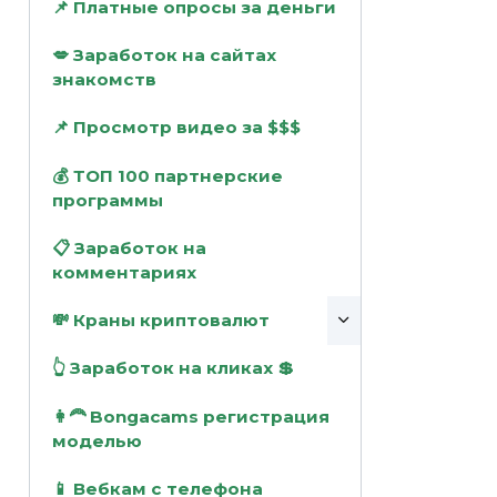
📌 Платные опросы за деньги
💋 Заработок на сайтах
знакомств
📌 Просмотр видео за $$$
💰 ТОП 100 партнерские
программы
📋 Заработок на
комментариях
💸 Краны криптовалют
👆 Заработок на кликах 💲
👩‍🦰 Bongacams регистрация
моделью
📱 Вебкам с телефона