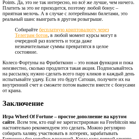
Points. Да, это не так интересно, но всё же лучше, чем ничего.
Платить за это не приходится, поэтому любой бонус –
приятная мелочь. А в случае с лотерейными билетами, это
реальный шанс выиграть в другом розыгрыше.
Собирайте
бесплатную криптовалюту через
Телеграм ботов
, в любой момент курсы могут в
очередной раз взлететь и тогда даже
незначительные суммы превратятся в целое
состояние.
Колесо Фортуны на Фрибиткоин – это новая функция и пока
неизвестно, сколько продлится такая акция. Подписывайтесь
на рассылку, нужно сделать всего пару кликов и каждый день
испытывайте удачу. Если это будут Сатоши, получите их на
внутренний счет и сможете потом вывести вместе с бонусами
от крана.
Заключение
Игра Wheel Of Fortune – простое дополнение на крутом
сайте
. Всем тем, кто ещё не зарегистрирован на Freebitcoin мы
настоятельно рекомендуем это сделать. Можно регулярно
собирать халяву, участвовать в лотереях, зарабатывать
Биткоины без копейки вложений. Когда курс первой крипто