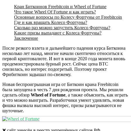
Кран Биткоинов Freebitcoin и Wheel of Fortune
Что такое Wheel Of Fortune и как играть?
Основные вопросы по Колесу Фортуны от Freebitcoin
Где и как вращать Колесо Фортуны?
Сколько раз можно запустить Колесо Фортуны?
Какие призы выпадают с Колеса Фортуны?
Заключение
После резкого взлета и дальнейшего падения курса Биткоина
несколько лет назад, многие начали скептично относиться к
первой криптовалюте. И вот в конце 2020 года монета вновь
продемонстрировала бурный рост. Сейчас цена BTC
снизилась, но интерес подогретый. Поэтому проект
Фрибиткоин задышал по-свежему.
Новая беспроигрышная игра от Биткоин крана Freebitcoin
была запущена в честь 7 дня рождения проекта. Мы решили
сделать обзор
Wheel of Fortune
, а также объяснить, как играть
и что можно выиграть. Разработчики умеют удивлять, новая
фишка вызвала высокий интерес, призы разыгрываются не
шуточные.
❌ сайт занесён в реестр запрещённых сайтов РФ.