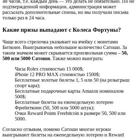
48 часов, т.е. каждый день — это делать не обязательно. По не
подтвержденной информации, администрация может
рассылать дополнительные спины, но мы получали письма
только раз в 24 часа.
Какие призы выпадают с Колеса Фортуны?
Чаще всего стрелочка указывает на ячейку с монетами
Биткоин. Выигрываешь небольшое количество Сатоши. За
таким значком может скрывается произвольная сумма –
50,
500 или 5000 Сатоши
. Также можно выиграть:
Часы Rolex стоимостью 15 000$;
iPhone 12 PRO MAX стоимостью 1500$;
Бесплатные золотые билеты 1, 5 или 50 (на розыгрыш
спорт кара);
Бесплатные подарочные карты Amazon номиналом
500$;
Бесплатные билеты на еженедельную лотерею
Фрибиткоин (50, 500 или 5000 штук);
Очки Reward Points Freebitcoin в размере 50, 500 или
5000.
Согласно отзывам, помимо Сатоши многие игроки
выигрывают билеты на еженедельную лотерею и Reward