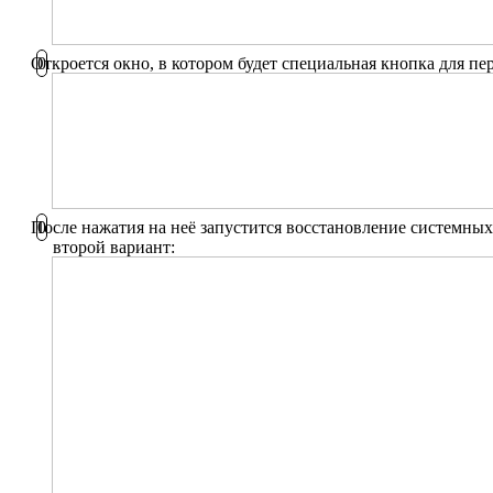
Откроется окно, в котором будет специальная кнопка для пе
После нажатия на неё запустится восстановление системных
второй вариант: