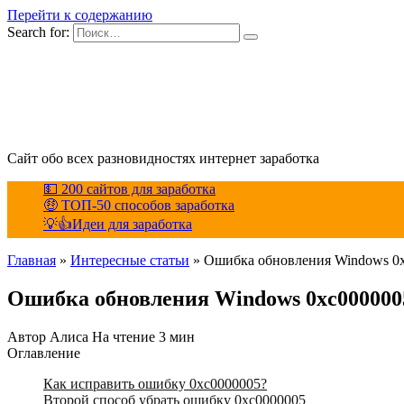
Перейти к содержанию
Search for:
Сайт обо всех разновидностях интернет заработка
💵 200 сайтов для заработка
🤑 ТОП-50 способов заработка
💡👍Идеи для заработка
Главная
»
Интересные статьи
»
Ошибка обновления Windows 0xc
Ошибка обновления Windows 0xc0000005
Автор
Алиса
На чтение
3 мин
Оглавление
Как исправить ошибку 0xc0000005?
Второй способ убрать ошибку 0xc0000005