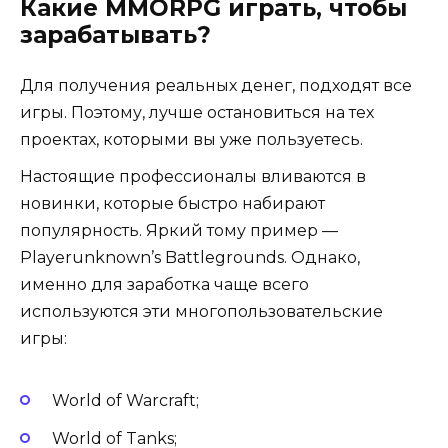
Какие MMORPG играть, чтобы
зарабатывать?
Для получения реальных денег, подходят все
игры. Поэтому, лучше остановиться на тех
проектах, которыми вы уже пользуетесь.
Настоящие профессионалы вливаются в
новинки, которые быстро набирают
популярность. Яркий тому пример —
Playerunknown’s Battlegrounds. Однако,
именно для заработка чаще всего
используются эти многопользовательские
игры:
World of Warcraft;
World of Tanks;