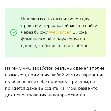
Надежных опытных игроков для
прокачки персонажей можно найти
через биржу
Weblancer
. Биржа
фриланса ещё и поучаствует в
сделке, чтобы исключить обман.
На MMORPG заработок реальных денег вполне
возможен, применяя любой из этих вариантов,
вы обеспечите себе прибыль. При этом, не
придется даже выходить из игры, разве что
для использования некоторых сайтов.