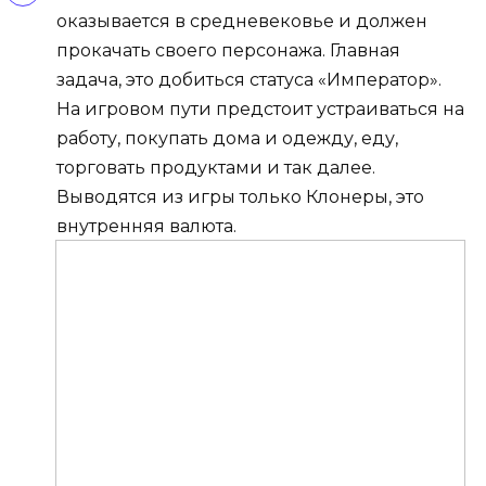
оказывается в средневековье и должен
прокачать своего персонажа. Главная
задача, это добиться статуса «Император».
На игровом пути предстоит устраиваться на
работу, покупать дома и одежду, еду,
торговать продуктами и так далее.
Выводятся из игры только Клонеры, это
внутренняя валюта.