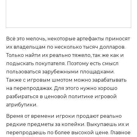
Всё это мелочь, некоторые артефакты приносят
их владельцам по несколько тысяч долларов.
Только найти их реально тяжело, так же как и
подыскать покупателя. Поэтому есть смысл
пользоваться зарубежными площадками.
Также с игровым шмотом можно зарабатывать
на перепродажах. Для этого нужно хорошо
разбираться в ценовой политике игровой
атрибутики.
Время от времени игроки продают реально
редкие предметы за копейки. Выкупаешь их и
перепродаешь по более высокой цене. Главное