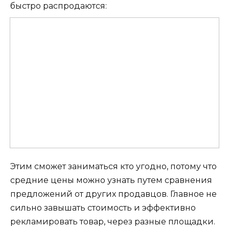
быстро распродаются:
Этим сможет заниматься кто угодно, потому что
средние цены можно узнать путем сравнения
предложений от других продавцов. Главное не
сильно завышать стоимость и эффективно
рекламировать товар, через разные площадки.