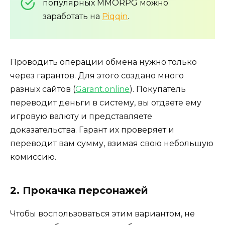
популярных MMORPG можно
заработать на
Piqqin
.
Проводить операции обмена нужно только
через гарантов. Для этого создано много
разных сайтов (
Garant.online
). Покупатель
переводит деньги в систему, вы отдаете ему
игровую валюту и представляете
доказательства. Гарант их проверяет и
переводит вам сумму, взимая свою небольшую
комиссию.
2. Прокачка персонажей
Чтобы воспользоваться этим вариантом, не