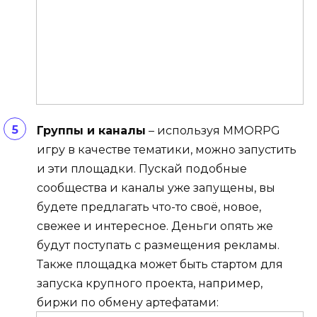
Группы и каналы
– используя MMORPG
игру в качестве тематики, можно запустить
и эти площадки. Пускай подобные
сообщества и каналы уже запущены, вы
будете предлагать что-то своё, новое,
свежее и интересное. Деньги опять же
будут поступать с размещения рекламы.
Также площадка может быть стартом для
запуска крупного проекта, например,
биржи по обмену артефатами: