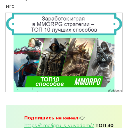
игр.
Подпишись на канал
👉
https://t.me/igru_s_vuvodom/7
ТОП 30