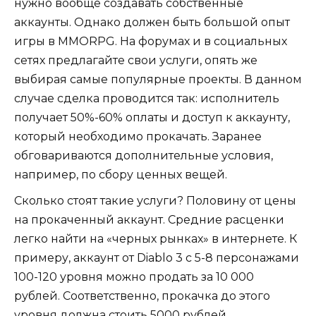
нужно вообще создавать собственные
аккаунты. Однако должен быть большой опыт
игры в MMORPG. На форумах и в социальных
сетях предлагайте свои услуги, опять же
выбирая самые популярные проекты. В данном
случае сделка проводится так: исполнитель
получает 50%-60% оплаты и доступ к аккаунту,
который необходимо прокачать. Заранее
обговариваются дополнительные условия,
например, по сбору ценных вещей.
Сколько стоят такие услуги? Половину от цены
на прокаченный аккаунт. Средние расценки
легко найти на «черных рынках» в интернете. К
примеру, аккаунт от Diablo 3 с 5-8 персонажами
100-120 уровня можно продать за 10 000
рублей. Соответственно, прокачка до этого
уровня должна стоить 5000 рублей.