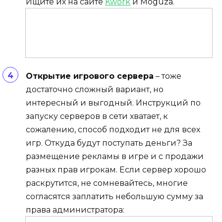
Ищите их на сайте
Kwork
и Moguza.
Открытие игрового сервера
– тоже
достаточно сложный вариант, но
интересный и выгодный. Инструкций по
запуску серверов в сети хватает, к
сожалению, способ подходит не для всех
игр. Откуда будут поступать деньги? За
размещение рекламы в игре и с продажи
разных прав игрокам. Если сервер хорошо
раскрутится, не сомневайтесь, многие
согласятся заплатить небольшую сумму за
права администратора: