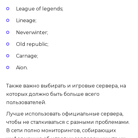
League of legends;
Lineage;
Neverwinter;
Old republic;
Carnage;
Aion.
Также важно выбирать и игровые сервера, на
которых должно быть больше всего
пользователей.
Лучше использовать официальные сервера,
чтобы не сталкиваться с разными проблемами.
В сети полно мониторингов, собирающих