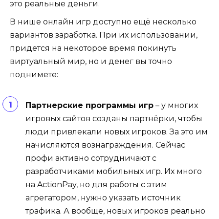
это реальные деньги.
В нише онлайн игр доступно ещё несколько
вариантов заработка. При их использовании,
придется на некоторое время покинуть
виртуальный мир, но и денег вы точно
поднимете:
Партнерские программы игр
– у многих
игровых сайтов созданы партнёрки, чтобы
люди привлекали новых игроков. За это им
начисляются вознаграждения. Сейчас
профи активно сотрудничают с
разработчиками мобильных игр. Их много
на ActionPay, но для работы с этим
агрегатором, нужно указать источник
трафика. А вообще, новых игроков реально