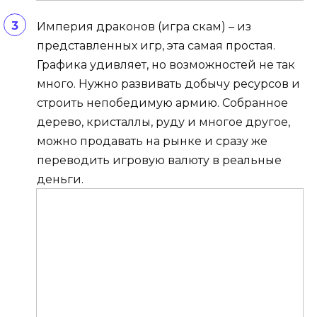
Империя драконов (игра скам) – из
представленных игр, эта самая простая.
Графика удивляет, но возможностей не так
много. Нужно развивать добычу ресурсов и
строить непобедимую армию. Собранное
дерево, кристаллы, руду и многое другое,
можно продавать на рынке и сразу же
переводить игровую валюту в реальные
деньги.