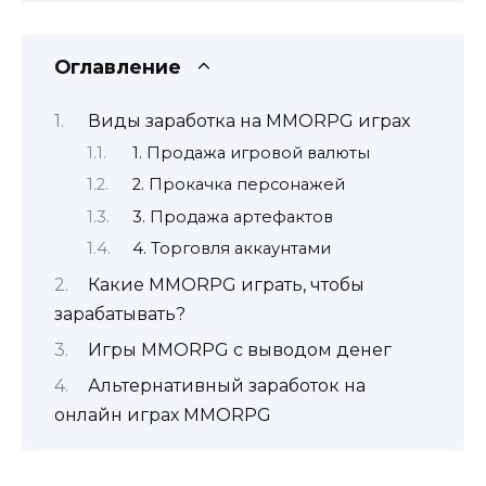
Оглавление
Виды заработка на MMORPG играх
1. Продажа игровой валюты
2. Прокачка персонажей
3. Продажа артефактов
4. Торговля аккаунтами
Какие MMORPG играть, чтобы
зарабатывать?
Игры MMORPG с выводом денег
Альтернативный заработок на
онлайн играх MMORPG