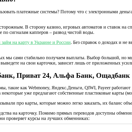
ользовать платежные системы? Потому что с электронными день
сторожным. В сторону казино, игровых автоматов и ставок на сп
ре по сигналам капперов – развод чистой воды.
 займ на карту в Украине и России
. Без справок о доходах и не
рых мы сами стабильно получаем выплаты. Выбор большой, но м
 выведете на свои карточки, зависит лишь от приложенных усил
рбанк, Приват 24, Альфа Банк, Ощадбанк
мы, такие как Webmoney, Яндекс.Деньги, QIWI, Payeer работают
 а некоторые уже предлагают собственные пластиковые карты (м
казывали про карты, которые можно легко заказать, их баланс об
средства на карточку. Помимо прямых переводов доступны обм
ени проверяет курсы на лучших обменниках: