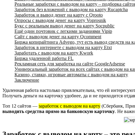
Реальные заработки с выводом на карту – подборка сайто
Заработок без вложений с выводом на карту Rucaptcha
Заработок и вывод денег на карту с Qrooto
Опросы с выводом денег на карту Voprosnik
Букс с реальным вывод денег на карту Socpublic
Ещё один почтовик с легкими заданиями Vipip
Сайт с выводом денег на карту Qcomment
Биржа копирайтинга Advego, тут есть вывод средств на к
Заработок в интернете с выводом на карту Etxt
Заработать с выводом на карту Kwork
Биржа удаленной работы FL
Рекламная сеть для заработка на сайте GoogleAdsense
Универсальный заработок на всех сайтах с выводом на к
Казино, ставки, игровые автоматы с выводом на карту
Заключение
Удаленная работа настолько привлекательна, что ей интересую
Получать деньги на карточку удобнее, да и не приходится отд
Топ 12 сайтов —
заработок с выводом на карту
(Сбербанк, При
выводить средства прямо на банковскую карточку
. Не важн
Заработок с выводом на карту – это реа