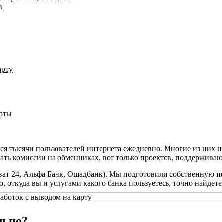
в
арту
арты
тся тысячи пользователей интернета ежедневно. Многие из них н
авать комиссии на обменниках, вот только проектов, поддержива
ват 24, Альфа Банк, Ощадбанк). Мы подготовили собственную
п
о, откуда вы и услугами какого банка пользуетесь, точно найдет
льно?