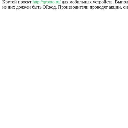
Крутой проект
http://qrooto.ru/
для мобильных устройств. Выполн
из них должен быть QRкод. Производители проводят акции, они