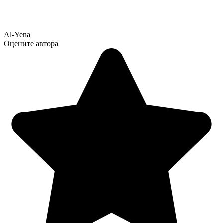
Al-Yena
Оцените автора