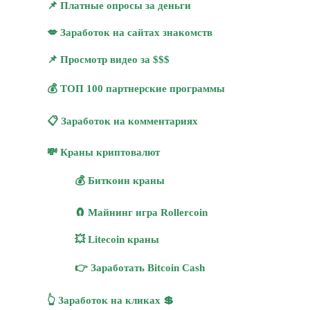
📌 Платные опросы за деньги
💋 Заработок на сайтах знакомств
📌 Просмотр видео за $$$
💰 ТОП 100 партнерские программы
📋 Заработок на комментариях
💸 Краны криптовалют
💰 Биткоин краны
🧲 Майнинг игра Rollercoin
💥 Litecoin краны
👉 Заработать Bitcoin Cash
👆 Заработок на кликах 💲