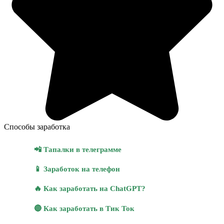
Способы заработка
📲 Тапалки в телеграмме
📱 Заработок на телефон
🔥 Как заработать на ChatGPT?
🔴 Как заработать в Тик Ток