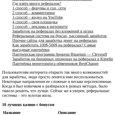
Где взять много рефералов?
1 способ – форумы и соц. сети
2 способ – комментарии
3 способ – видео на YouTube
4 способ – своя площадка
5 способ – реклама в интернете
Заработок на рефералах без вложений в играх
Реферальная система на буксах, пассивный заработок
Прочие сайты для заработка денег на рефералах
Как заработать 100$-500$ на рефералах? Самые
выгодные партнёрки
Партнерская программа брокера Binarium — Cleveraff
Заработок на бинарных опционах на рефералах в Kingfin
Партнёрка мониторинга обменников BestChange
Пользователям интернета открыто так много возможностей
для заработка, люди просто ленятся ими воспользоваться.
Некоторые направления не сложные и весьма перспективные.
Когда я был новичком и разбирался в разных методах, было
тяжело решить, что лучше. Сейчас же я уверен, реферальные
системы – это золотая жила.
10 лучших казино с бонусом
Название
Описание