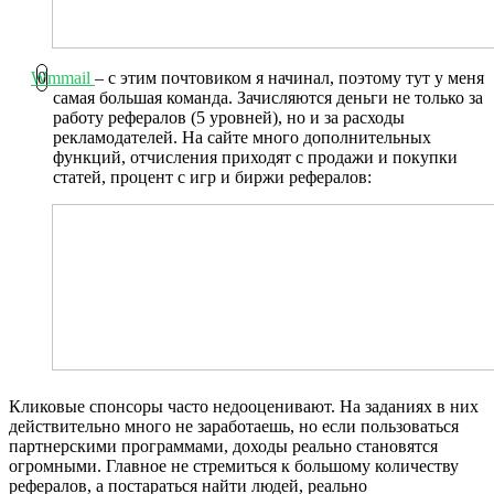
Wmmail
– с этим почтовиком я начинал, поэтому тут у меня
самая большая команда. Зачисляются деньги не только за
работу рефералов (5 уровней), но и за расходы
рекламодателей. На сайте много дополнительных
функций, отчисления приходят с продажи и покупки
статей, процент с игр и биржи рефералов:
Кликовые спонсоры часто недооценивают. На заданиях в них
действительно много не заработаешь, но если пользоваться
партнерскими программами, доходы реально становятся
огромными. Главное не стремиться к большому количеству
рефералов, а постараться найти людей, реально