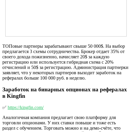
ТОПовые партнеры зарабатывают свыше 50 000$. На выбор
предлагается 3 схемы сотрудничества. Брокер отдает 35% от
своего дохода пожизненно, начисляет 20$ за каждую
регистрацию или используется гибридная схема с 20%
отчислений и 50$ за регистрацию. Администрация партнерки
заявляет, что у некоторых партнеров выходит заработок на
рефералах больше 100 000 руб. в неделю.
Заработок на бинарных опционах на рефералах
в Kingfin
✅
https://kingfin.com/
Аналогичная компания предлагает свою платформу для
торговли опционами. У них ставки повыше и тоже есть
раздел с обучением. Торговать можно и на демо-счёте, что