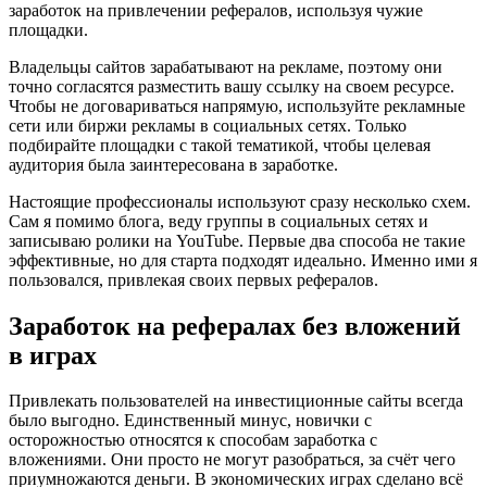
заработок на привлечении рефералов, используя чужие
площадки.
Владельцы сайтов зарабатывают на рекламе, поэтому они
точно согласятся разместить вашу ссылку на своем ресурсе.
Чтобы не договариваться напрямую, используйте рекламные
сети или биржи рекламы в социальных сетях. Только
подбирайте площадки с такой тематикой, чтобы целевая
аудитория была заинтересована в заработке.
Настоящие профессионалы используют сразу несколько схем.
Сам я помимо блога, веду группы в социальных сетях и
записываю ролики на YouTube. Первые два способа не такие
эффективные, но для старта подходят идеально. Именно ими я
пользовался, привлекая своих первых рефералов.
Заработок на рефералах без вложений
в играх
Привлекать пользователей на инвестиционные сайты всегда
было выгодно. Единственный минус, новички с
осторожностью относятся к способам заработка с
вложениями. Они просто не могут разобраться, за счёт чего
приумножаются деньги. В экономических играх сделано всё