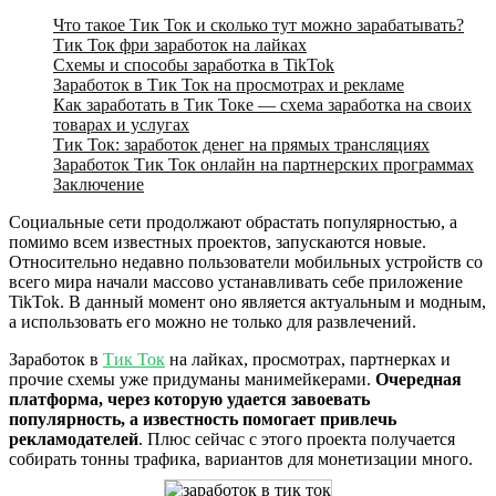
Что такое Тик Ток и сколько тут можно зарабатывать?
Тик Ток фри заработок на лайках
Схемы и способы заработка в TikTok
Заработок в Тик Ток на просмотрах и рекламе
Как заработать в Тик Токе — схема заработка на своих
товарах и услугах
Тик Ток: заработок денег на прямых трансляциях
Заработок Тик Ток онлайн на партнерских программах
Заключение
Социальные сети продолжают обрастать популярностью, а
помимо всем известных проектов, запускаются новые.
Относительно недавно пользователи мобильных устройств со
всего мира начали массово устанавливать себе приложение
TikTok. В данный момент оно является актуальным и модным,
а использовать его можно не только для развлечений.
Заработок в
Тик Ток
на лайках, просмотрах, партнерках и
прочие схемы уже придуманы манимейкерами.
Очередная
платформа, через которую удается завоевать
популярность, а известность помогает привлечь
рекламодателей
. Плюс сейчас с этого проекта получается
собирать тонны трафика, вариантов для монетизации много.